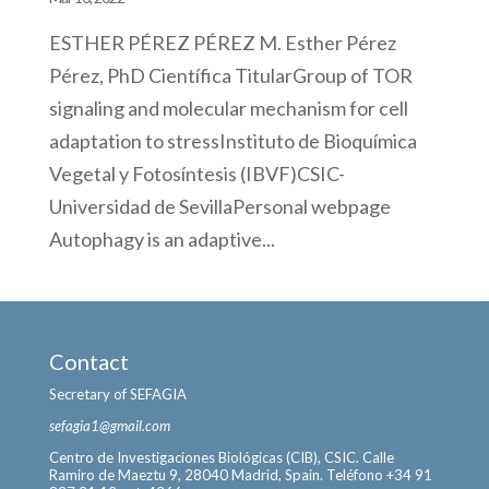
ESTHER PÉREZ PÉREZ M. Esther Pérez
Pérez, PhD Científica TitularGroup of TOR
signaling and molecular mechanism for cell
adaptation to stressInstituto de Bioquímica
Vegetal y Fotosíntesis (IBVF)CSIC-
Universidad de SevillaPersonal webpage
Autophagy is an adaptive...
Contact
Secretary of SEFAGIA
sefagia1@gmail.com
Centro de Investigaciones Biológicas (CIB), CSIC. Calle
Ramiro de Maeztu 9, 28040 Madrid, Spain. Teléfono +34 91